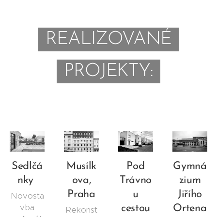
REALIZOVANÉ
PROJEKTY:
Sedlčá
Musílk
Pod
Gymná
nky
ova,
Trávno
zium
Praha
u
Jiřího
Novosta
vba
cestou
Ortena
Rekonst