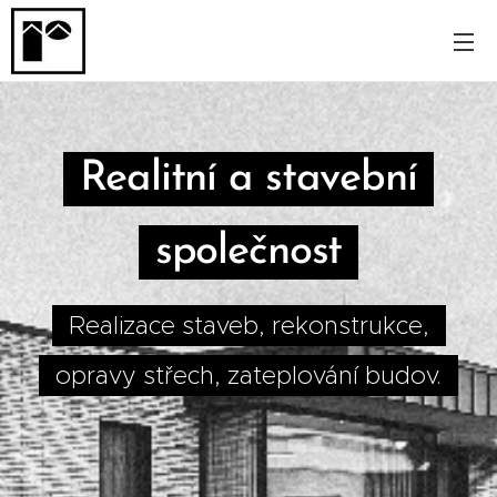
Realitní a stavební
společnost
Realizace staveb, rekonstrukce,
opravy střech, zateplování budov.